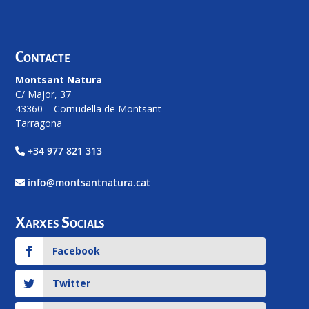
Contacte
Montsant Natura
C/ Major, 37
43360 – Cornudella de Montsant
Tarragona
+34 977 821 313
info@montsantnatura.cat
Xarxes Socials
Facebook
Twitter