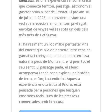
Montsant
és una experiència sensorial única
que connecta territori, paisatge, astronomia i
gastronomia al cor del Priorat. El pròxim 18
de juliol de 2026, et convidem a viure una
vetllada irrepetible en un entorn privilegiat,
envoltat de vinyes velles i sota un dels cels
més nets de Catalunya.
Hi ha realment un lloc millor per tastar vins
del Priorat que allà on neixen? Entre ceps de
garnatxa i carinyena, en una petita terrassa
natural a peus de Montsant, el vi pren tot el
seu sentit. El paisatge parla, el silenci
acompanya i cada copa explica una història
de terra, esforç i autenticitat. Aquesta
experiència enoturística al Priorat està
pensada per a persones que busquen
emocions reals, lluny de les presses i
connectades amb la natura.