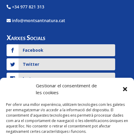
+34 977 821 313
info@montsantnatura.cat
Xarxes Socials
Facebook
Twitter
Instagram
Gestionar el consentiment de
les cookies
YouTube
Per oferir una millor experiència, utilitzem tecnologies com les galetes
per emmagatzemar i/o accedir a la informació del dispositiu. El
Legal
consentiment d'aquestes tecnologies ens permetrà processar dades
com ara el comportament de navegació o les identificacions úniques en
Pagament ersonalitzat
aquest lloc. No consentir o retirar el consentiment pot afectar
negativament certes característiques i funcions.