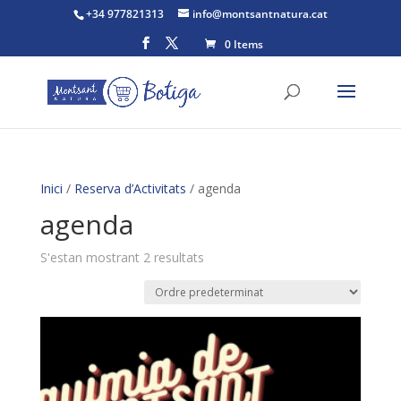
+34 977821313
info@montsantnatura.cat
0 Items
Inici
/
Reserva d’Activitats
/ agenda
agenda
S'estan mostrant 2 resultats