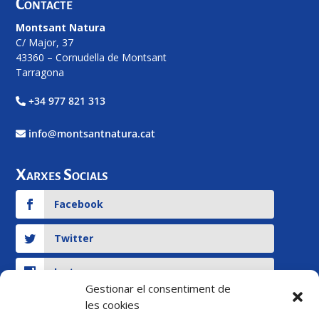
Contacte
Montsant Natura
C/ Major, 37
43360 – Cornudella de Montsant
Tarragona
+34 977 821 313
info@montsantnatura.cat
Xarxes Socials
Facebook
Twitter
Instagram
Gestionar el consentiment de
les cookies
YouTube