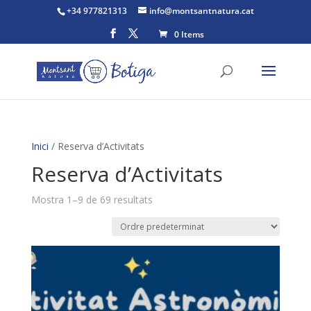
+34 977821313
info@montsantnatura.cat
0 Items
Inici
/ Reserva d’Activitats
Reserva d’Activitats
Mostra 1–9 de 69 resultats