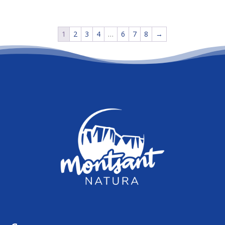
1
2
3
4
…
6
7
8
→