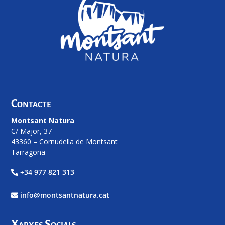
Contacte
Montsant Natura
C/ Major, 37
43360 – Cornudella de Montsant
Tarragona
+34 977 821 313
info@montsantnatura.cat
Xarxes Socials