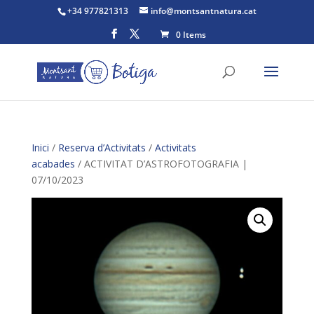
+34 977821313
info@montsantnatura.cat
0 Items
Inici
/
Reserva d’Activitats
/
Activitats
acabades
/ ACTIVITAT D’ASTROFOTOGRAFIA |
07/10/2023