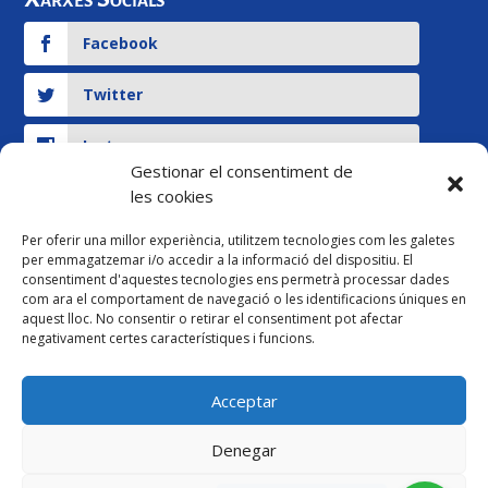
Facebook
Twitter
Instagram
Gestionar el consentiment de
les cookies
YouTube
Per oferir una millor experiència, utilitzem tecnologies com les galetes
per emmagatzemar i/o accedir a la informació del dispositiu. El
Legal
consentiment d'aquestes tecnologies ens permetrà processar dades
com ara el comportament de navegació o les identificacions úniques en
Pagament ersonalitzat
aquest lloc. No consentir o retirar el consentiment pot afectar
negativament certes característiques i funcions.
Avís legal i Política de Privacitat
Acceptar
Política de cancel·lació
Denegar
Política de cookies