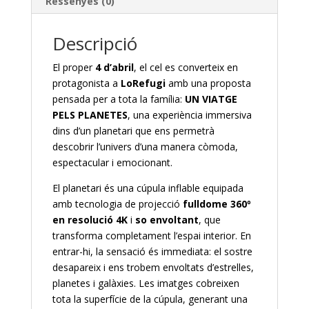
Ressenyes (0)
Descripció
El proper
4 d’abril
, el cel es converteix en
protagonista a
LoRefugi
amb una proposta
pensada per a tota la família:
UN VIATGE
PELS PLANETES
, una experiència immersiva
dins d’un planetari que ens permetrà
descobrir l’univers d’una manera còmoda,
espectacular i emocionant.
El planetari és una cúpula inflable equipada
amb tecnologia de projecció
fulldome 360º
en resolució 4K
i
so envoltant
, que
transforma completament l’espai interior. En
entrar-hi, la sensació és immediata: el sostre
desapareix i ens trobem envoltats d’estrelles,
planetes i galàxies. Les imatges cobreixen
tota la superfície de la cúpula, generant una