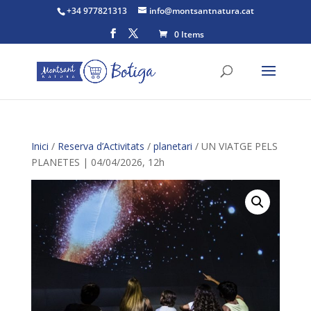
+34 977821313
info@montsantnatura.cat
0 Items
Inici
/
Reserva d’Activitats
/
planetari
/ UN VIATGE PELS
PLANETES | 04/04/2026, 12h