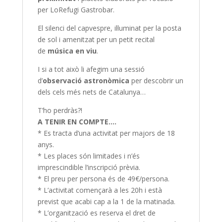
per
LoRefugi
Gastrobar.
El silenci del capvespre, il·luminat per la posta
de sol i amenitzat per un petit recital
de
música en viu
.
I si a tot això li afegim una sessió
d’
observació astronòmica
per descobrir un
dels cels més nets de Catalunya…
T’ho perdràs?!
A TENIR EN COMPTE….
* Es tracta d’una activitat per majors de 18
anys.
* Les places són limitades i n’és
imprescindible l’inscripció prèvia.
* El preu per persona és de 49€/persona.
* L’activitat començarà a les 20h i està
previst que acabi cap a la 1 de la matinada.
* L’organització es reserva el dret de