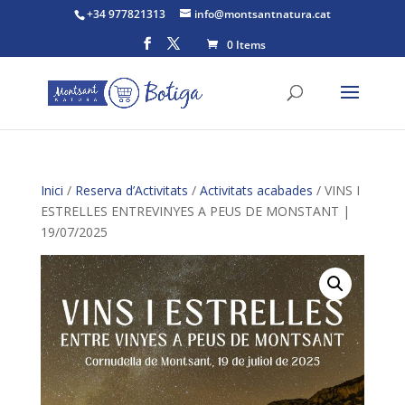
+34 977821313
info@montsantnatura.cat
0 Items
Inici
/
Reserva d’Activitats
/
Activitats acabades
/ VINS I
ESTRELLES ENTREVINYES A PEUS DE MONSTANT |
19/07/2025