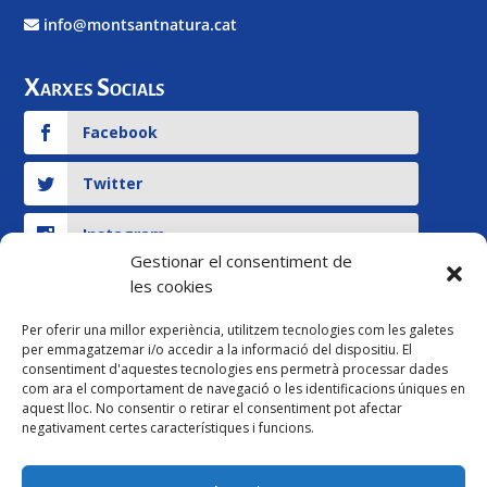
info@montsantnatura.cat
Xarxes Socials
Facebook
Twitter
Instagram
Gestionar el consentiment de
les cookies
YouTube
Per oferir una millor experiència, utilitzem tecnologies com les galetes
per emmagatzemar i/o accedir a la informació del dispositiu. El
Legal
consentiment d'aquestes tecnologies ens permetrà processar dades
com ara el comportament de navegació o les identificacions úniques en
Pagament ersonalitzat
aquest lloc. No consentir o retirar el consentiment pot afectar
negativament certes característiques i funcions.
Avís legal i Política de Privacitat