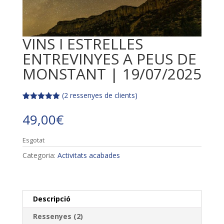
VINS I ESTRELLES
ENTREVINYES A PEUS DE
MONSTANT | 19/07/2025
(
2
ressenyes de clients)
Valorat
2
5.00
sobre 5 en
49,00
€
funció de
valoracions
de clients
Esgotat
Categoria:
Activitats acabades
Descripció
Ressenyes (2)