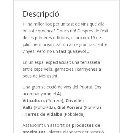
Descripció
Hi ha millor lloc per un tast de vins que allà
on tot comença? Doncs no! Després de l’èxit
de les primeres edicions, el pròxim 19 de
juliol hem organitzat un altre gran tast entre
vinyes. Però no un tast qualsevol…
En un espai espectacular: una terrasseta
entre ceps vells, garnatxes i carinyenes a
peus de Montsant.
Una gran selecció de vins del Priorat. Ens
acompanyaran el
AJ
Viticultors
(Porrera),
Crivellé i
Valls
(Poboleda),
Giol Porrera
(Porrera)
i
Terres de Vidalba
(Poboleda).
Assaborint un assortit de
productes de
proximitat
i platets elaborats per l’ocasió