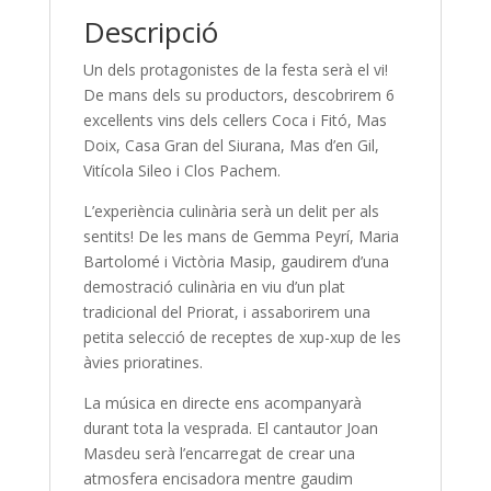
Descripció
Un dels protagonistes de la festa serà el vi!
De mans dels su productors, descobrirem 6
excel·lents vins dels cellers Coca i Fitó, Mas
Doix, Casa Gran del Siurana, Mas d’en Gil,
Vitícola Sileo i Clos Pachem.
L’experiència culinària serà un delit per als
sentits! De les mans de Gemma Peyrí, Maria
Bartolomé i Victòria Masip, gaudirem d’una
demostració culinària en viu d’un plat
tradicional del Priorat, i assaborirem una
petita selecció de receptes de xup-xup de les
àvies prioratines.
La música en directe ens acompanyarà
durant tota la vesprada. El cantautor Joan
Masdeu serà l’encarregat de crear una
atmosfera encisadora mentre gaudim