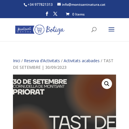
+34 977821313
info@montsantnatura.cat
0 Items
Inici
/
Reserva d’Activitats
/
Activitats acabades
/ TAST
DE SETEMBRE | 30/09/2023