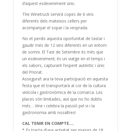
d’aquest esdeveniment únic.
The Winetruck servirà copes de 6 vins
diferents dels mateixos cellers per
acompanyar el sopar i la vesprada.
No et perdis aquesta oportunitat de tastar i
gaudir més de 12 vins diferents en un entorn
de somni. El Tast de Setembre és més que
un esdeveniment; és un viatge en el temps i
els sabors, capturant l’esperit autèntic i únic
del Priorat.
Assegura’t ara la teva participació en aquesta
festa que et transportarà al cor de la cultura
vinícola i gastronòmica de la comarca. Les
places són limitades, així que no ho dubtis
més… Vine i celebra la passió pel vi i la
gastronomia amb nosaltres!
CAL TENIR EN COMPTE….
* Es tracta d’una activitat per majors de 18