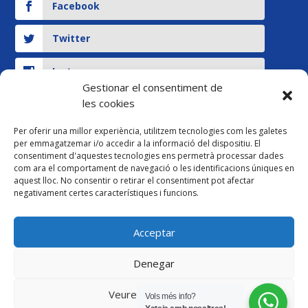
Facebook
Twitter
Instagram
Gestionar el consentiment de
les cookies
YouTube
Per oferir una millor experiència, utilitzem tecnologies com les galetes
per emmagatzemar i/o accedir a la informació del dispositiu. El
Legal
consentiment d'aquestes tecnologies ens permetrà processar dades
com ara el comportament de navegació o les identificacions úniques en
Pagament ersonalitzat
aquest lloc. No consentir o retirar el consentiment pot afectar
negativament certes característiques i funcions.
Avís legal i Política de Privacitat
Acceptar
Política de cancel·lació
Denegar
Política de cookies
Veure preferències
Vols més info?