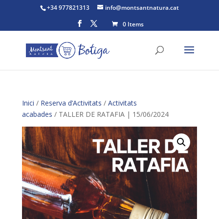
+34 977821313
info@montsantnatura.cat
0 Items
Inici
/
Reserva d’Activitats
/
Activitats
acabades
/ TALLER DE RATAFIA | 15/06/2024